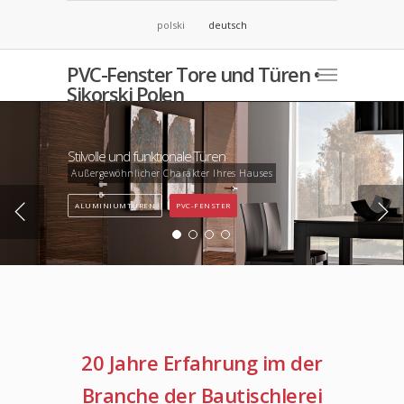
polski
deutsch
PVC-Fenster Tore und Türen •
Sikorski Polen
Stilvolle und funktionale Türen
Außergewöhnlicher Charakter Ihres Hauses
ALUMINIUMTÜREN
PVC-FENSTER
20 Jahre Erfahrung im der
Branche der Bautischlerei